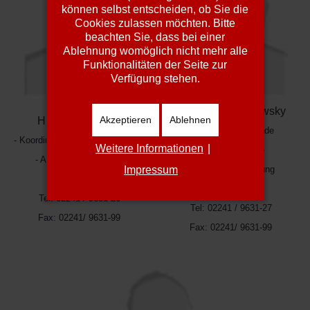
können selbst entscheiden, ob Sie die
Cookies zulassen möchten. Bitte
beachten Sie, dass bei einer
Ablehnung womöglich nicht mehr alle
Funktionalitäten der Seite zur
Verfügung stehen.
Stephanie Zandowsky
Akzeptieren
Ablehnen
HBM Lars Garcia
- Stv. Koordinierende
- Koordinierender Praxisanleiter
-
Weitere Informationen
|
Praxisanleiterin -
- Aus- und Fortbildung
Impressum
- Aus- und Fortbildung
Rettungsdienst -
Rettungsdienst -
Tel: 02241 / 9631-26
Tel: 02241 / 9631-27
Fax: 02241/ 9631-99
Fax: 02241/ 9631-99